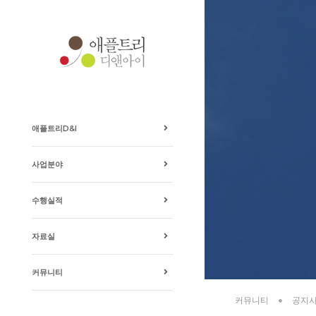
애플트리D&I
사업분야
수행실적
자료실
커뮤니티
커뮤니티
공지